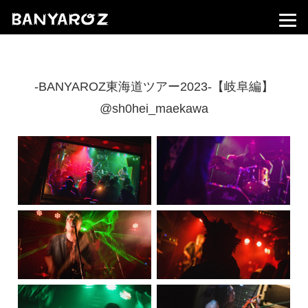
-BANYAROZ東海道ツアー2023-【岐阜編】
@sh0hei_maekawa