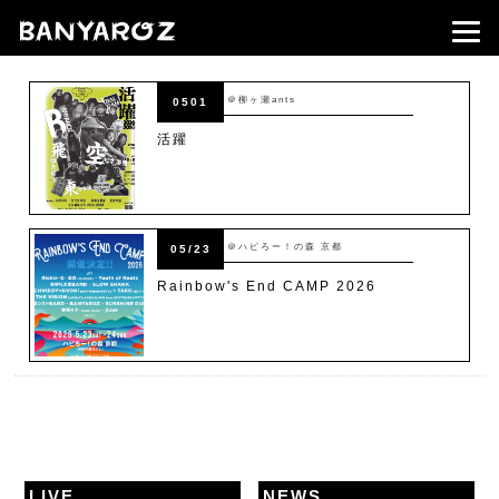
＠柳ヶ瀬ants
0501
活躍
＠ハピろー！の森 京都
05/23
Rainbow's End CAMP 2026
LIVE
NEWS